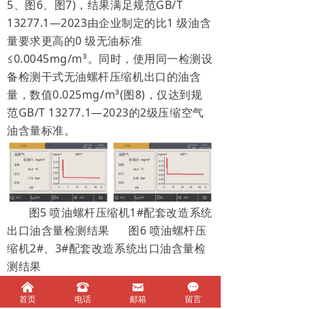
5、图6、图7)，结果满足规范GB/T
13277.1—2023由企业制定的比1 级油含
量要求更高的0 级无油标准
≤0.0045mg/m³。同时，使用同一检测设
备检测干式无油螺杆压缩机出口的油含
量，数值0.025mg/m³(图8)，仅达到规
范GB/T 13277.1—2023的2级压缩空气
油含量标准。
图5 喷油螺杆压缩机1#配套改造
系统
出口油含量检测结果
图6 喷油螺杆压
缩机2#、3#配套
改造系统出口油含量检
测结果
낀
뀰
낂
끁
首页
电话
邮箱
留言