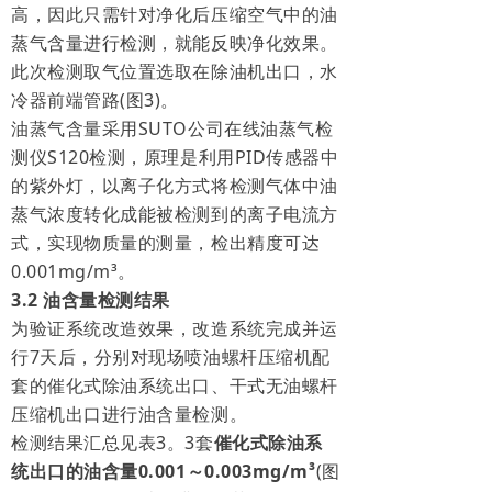
高，因此只需针对净化后压缩空气中的油
蒸气含量进行检测，就能反映净化效果。
此次检测取气位置选取在除油机出口，水
冷器前端管路(图3)。
油蒸气含量采用SUTO公司在线油蒸气检
测仪S120检测，原理是利用PID传感器中
的紫外灯，以离子化方式将检测气体中油
蒸气浓度转化成能被检测到的离子电流方
式，实现物质量的测量，检出精度可达
0.001mg/m
³
。
3.2 油含量检测结果
为验证系统改造效果，改造系统完成并运
行7天后，分别对现场喷油螺杆压缩机配
套的催化式除油系统出口、干式无油螺杆
压缩机出口进行油含量检测。
检测结果汇总见表3。3套
催化式除油系
统出口的油含量0.001～0.003mg/m³
(图