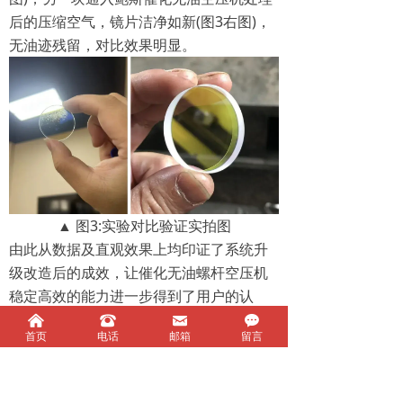
后的压缩空气，镜片洁净如新(图3右图)，
无油迹残留，对比效果明显。
▲ 图3:实验对比验证实拍图
由此从数据及直观效果上均印证了系统升
级改造后的成效，让催化无油螺杆空压机
稳定高效的能力进一步得到了用户的认
可。
낀
뀰
낂
끁
首页
电话
邮箱
留言
结语
鲍斯催化无油空压机可提供高效节能、洁