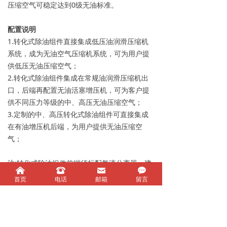
压缩空气可稳定达到0级无油标准。
配置说明
1.转化式除油组件直接集成低压油润滑压缩机
系统，成为无油空气压缩机系统，可为用户提
供低压无油压缩空气；
2.转化式除油组件集成在常规油润滑压缩机出
口，后端再配置无油活塞增压机，可为客户提
供不同压力等级的中、高压无油压缩空气；
3.定制的中、高压转化式除油组件可直接集成
在有油增压机后端，为用户提供无油压缩空
气；
注:转化式除油组件前端须标配气液分离器，建
낀
뀰
낂
끁
议选择我司配套定制的两级高效气液分离器产
首页
电话
邮箱
留言
品，并确保气液分离器底部排污有效。
选型参数